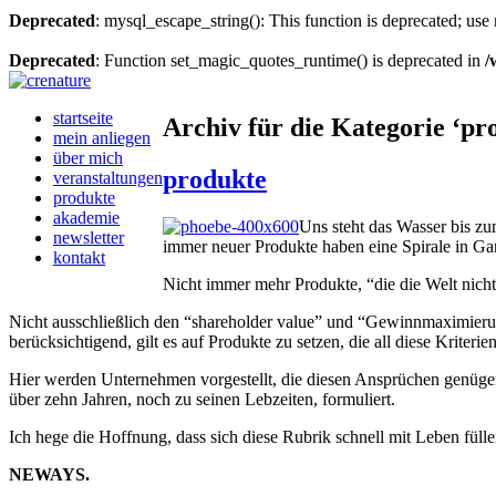
Deprecated
: mysql_escape_string(): This function is deprecated; use
Deprecated
: Function set_magic_quotes_runtime() is deprecated in
/
startseite
Archiv für die Kategorie ‘pr
mein anliegen
über mich
produkte
veranstaltungen
produkte
akademie
Uns steht das Wasser bis z
newsletter
immer neuer Produkte haben eine Spirale in Gang
kontakt
Nicht immer mehr Produkte, “die die Welt nicht
Nicht ausschließlich den “shareholder value” und “Gewinnmaximieru
berücksichtigend, gilt es auf Produkte zu setzen, die all diese Kriterien
Hier werden Unternehmen vorgestellt, die diesen Ansprüchen genüge
über zehn Jahren, noch zu seinen Lebzeiten, formuliert.
Ich hege die Hoffnung, dass sich diese Rubrik schnell mit Leben f
NEWAYS.