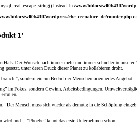
 mysql_real_escape_string() instead. in
/www/htdocs/w00b43ff/wordpre
www/htdocs/w00b43ff/wordpress/chc_crenature_de/counter.php
on
odukt 1’
um Hals. Der Wunsch nach immer mehr und immer schneller in unserer 
 gesetzt, unter deren Druck dieser Planet zu kollabieren droht.
 braucht”, sondern ein am Bedarf der Menschen orientiertes Angebot.
ng” im Fokus, sondern Gewinn, Arbeitsbedingungen, Umweltverträglic
 erfüllen.
n. “Der Mensch muss sich wieder als demutig in die Schöpfung eingebu
üllen wird und… “Phoebe” kennt das erste Unternehmen schon…