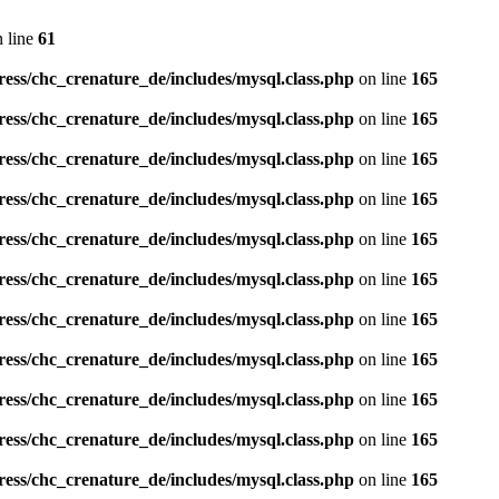
 line
61
ss/chc_crenature_de/includes/mysql.class.php
on line
165
ss/chc_crenature_de/includes/mysql.class.php
on line
165
ss/chc_crenature_de/includes/mysql.class.php
on line
165
ss/chc_crenature_de/includes/mysql.class.php
on line
165
ss/chc_crenature_de/includes/mysql.class.php
on line
165
ss/chc_crenature_de/includes/mysql.class.php
on line
165
ss/chc_crenature_de/includes/mysql.class.php
on line
165
ss/chc_crenature_de/includes/mysql.class.php
on line
165
ss/chc_crenature_de/includes/mysql.class.php
on line
165
ss/chc_crenature_de/includes/mysql.class.php
on line
165
ss/chc_crenature_de/includes/mysql.class.php
on line
165