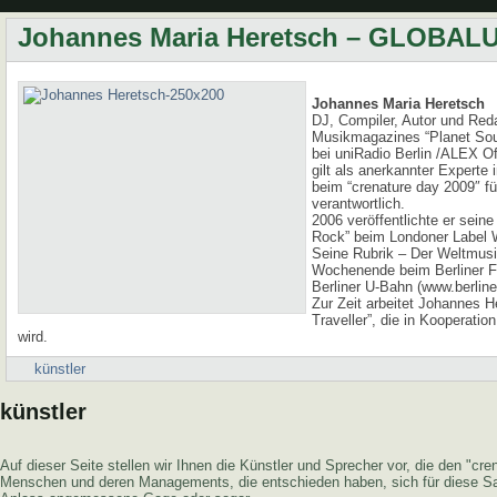
Johannes Maria Heretsch – GLOBAL
Johannes Maria Heretsch
DJ, Compiler, Autor und Red
Musikmagazines “Planet Sou
bei uniRadio Berlin /ALEX Of
gilt als anerkannter Experte
beim “crenature day 2009″ f
verantwortlich.
2006 veröffentlichte er sein
Rock” beim Londoner Label 
Seine Rubrik – Der Weltmusi
Wochenende beim Berliner F
Berliner U-Bahn (www.berliner
Zur Zeit arbeitet Johannes 
Traveller”, die in Kooperatio
wird.
künstler
künstler
Auf dieser Seite stellen wir Ihnen die Künstler und Sprecher vor, die den "c
Menschen und deren Managements, die entschieden haben, sich für diese Sa