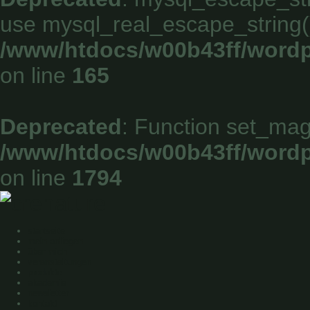
use mysql_real_escape_string()
/www/htdocs/w00b43ff/wordp
on line
165
Deprecated
: Function set_mag
/www/htdocs/w00b43ff/wordp
on line
1794
startseite
mein anliegen
über mich
veranstaltungen
produkte
akademie
newsletter
kontakt